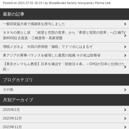
Posted on
2021.07.02 18:19
|
by
Bread&cake factory hosoyama
|
Perma Link
最新の記事
一般回収協力者で感謝状を授与しました
９９％の果たし状 「絶望と空想の世界」から「希望と現実の世界」へ[三橋TV
第800回] 古賀真・三橋貴明・高家望愛
増税メガネよ 今回の所得税「減税」でドツボにはまるぞ
東アジアの軍事バランスを破壊した最悪の組織 その名は財務省
【東京ホンマもん教室】日本を滅ぼす「財政法４条」～GHQが日本に仕掛けた
罠～
ブログカテゴリ
その他
月別アーカイブ
2025年2月
2023年12月
2023年11月