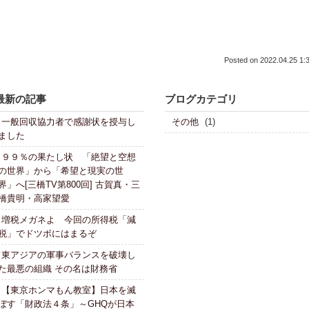
Posted on
2022.04.25 1:
最新の記事
ブログカテゴリ
一般回収協力者で感謝状を授与し
その他
(1)
ました
９９％の果たし状 「絶望と空想
の世界」から「希望と現実の世
界」へ[三橋TV第800回] 古賀真・三
橋貴明・高家望愛
増税メガネよ 今回の所得税「減
税」でドツボにはまるぞ
東アジアの軍事バランスを破壊し
た最悪の組織 その名は財務省
【東京ホンマもん教室】日本を滅
ぼす「財政法４条」～GHQが日本