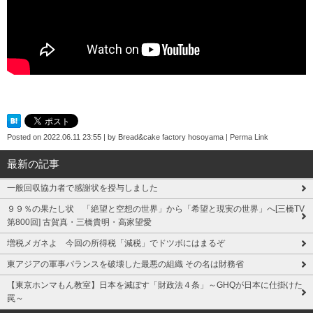
Posted on
2022.06.11 23:55
|
by
Bread&cake factory hosoyama
|
Perma Link
最新の記事
一般回収協力者で感謝状を授与しました
９９％の果たし状 「絶望と空想の世界」から「希望と現実の世界」へ[三橋TV
第800回] 古賀真・三橋貴明・高家望愛
増税メガネよ 今回の所得税「減税」でドツボにはまるぞ
東アジアの軍事バランスを破壊した最悪の組織 その名は財務省
【東京ホンマもん教室】日本を滅ぼす「財政法４条」～GHQが日本に仕掛けた
罠～